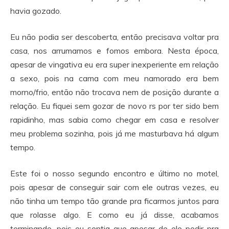
havia gozado.
Eu não podia ser descoberta, então precisava voltar pra
casa, nos arrumamos e fomos embora. Nesta época,
apesar de vingativa eu era super inexperiente em relação
a sexo, pois na cama com meu namorado era bem
morno/frio, então não trocava nem de posição durante a
relação. Eu fiquei sem gozar de novo rs por ter sido bem
rapidinho, mas sabia como chegar em casa e resolver
meu problema sozinha, pois já me masturbava há algum
tempo.
Este foi o nosso segundo encontro e último no motel,
pois apesar de conseguir sair com ele outras vezes, eu
não tinha um tempo tão grande pra ficarmos juntos para
que rolasse algo. E como eu já disse, acabamos
terminando, pois eu sentia que apesar de ele pedir pra