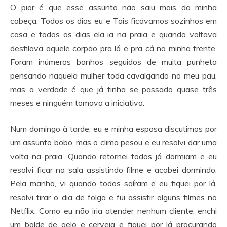
O pior é que esse assunto não saiu mais da minha
cabeça. Todos os dias eu e Tais ficávamos sozinhos em
casa e todos os dias ela ia na praia e quando voltava
desfilava aquele corpão pra lá e pra cá na minha frente.
Foram inúmeros banhos seguidos de muita punheta
pensando naquela mulher toda cavalgando no meu pau,
mas a verdade é que já tinha se passado quase três
meses e ninguém tomava a iniciativa.
Num domingo à tarde, eu e minha esposa discutimos por
um assunto bobo, mas o clima pesou e eu resolvi dar uma
volta na praia. Quando retornei todos já dormiam e eu
resolvi ficar na sala assistindo filme e acabei dormindo.
Pela manhã, vi quando todos saíram e eu fiquei por lá,
resolvi tirar o dia de folga e fui assistir alguns filmes no
Netflix. Como eu não iria atender nenhum cliente, enchi
um balde de gelo e cerveja e fiquei por lá procurando