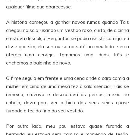
qualquer filme que aparecesse.
A história começou a ganhar novos rumos quando Tais
chegou na sala, usando um vestido roxo, curto, de alcinha
e estava descalça. Perguntou se podia assistir comigo, eu
disse que sim, ela sentou-se no sofá ao meu lado e eu a
ofereci uma cerveja. Tomamos uma, duas, três e
enchemos o baldinho de novo.
O filme seguia em frente e uma cena onde o cara comia a
mulher em cima de uma mesa fez a sala silenciar. Tais se
remexia, cruzava e descruzava as pernas, mexia no
cabelo, dava para ver o bico dos seus seios quase
furando o tecido fino do seu vestido.
Por outro lado, meu pau estava quase furando a
bermuda, eu estava sem camisa e morrendo de tesão.