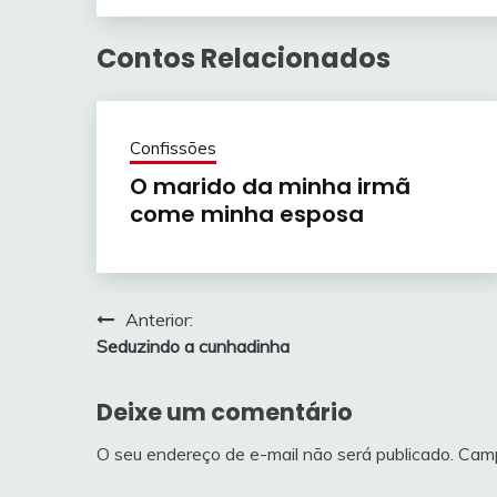
Contos Relacionados
Confissões
O marido da minha irmã
come minha esposa
Navegação
Anterior:
Seduzindo a cunhadinha
de
Post
Deixe um comentário
O seu endereço de e-mail não será publicado.
Camp