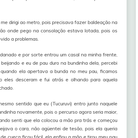
 me dirigi ao metro, pois precisava fazer baldeação na
ção onde pego na consolação estava lotada, pois os
vido a problemas.
danado e por sorte entrou um casal na minha frente,
se beijando e eu de pau duro na bundinha dela, percebi
 quando ela apertava a bunda no meu pau, ficamos
o eles desceram e fui atrás e olhando para aquela
chado.
mesmo sentido que eu (Tucuruvi) entro junto naquele
bundinha novamente, pois o percurso agora seria maior,
ando senti que ela colocou a mão pra trás e começou
ava o cara, não agüentei de tesão, pois ela queria
de cueca ficou fácil, ela enfiou a mão e tirou meu pau