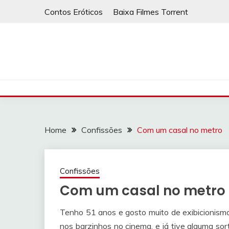
Skip
Contos Eróticos
Baixa Filmes Torrent
to
content
Home
Confissões
Com um casal no metro
Confissões
Com um casal no metro
Tenho 51 anos e gosto muito de exibicionismo
nos barzinhos no cinema, e já tive alguma sor