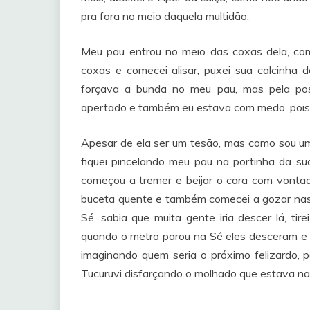
pra fora no meio daquela multidão.
Meu pau entrou no meio das coxas dela, com
coxas e comecei alisar, puxei sua calcinha 
forçava a bunda no meu pau, mas pela posi
apertado e também eu estava com medo, pois 
Apesar de ela ser um tesão, mas como sou um
fiquei pincelando meu pau na portinha da su
começou a tremer e beijar o cara com vontad
buceta quente e também comecei a gozar na
Sé, sabia que muita gente iria descer lá, ti
quando o metro parou na Sé eles desceram e se
imaginando quem seria o próximo felizardo, 
Tucuruvi disfarçando o molhado que estava na 