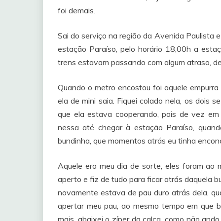
foi demais.
Sai do serviço na região da Avenida Paulista e
estação Paraíso, pelo horário 18,00h a esta
trens estavam passando com algum atraso, de
Quando o metro encostou foi aquele empurra 
ela de mini saia. Fiquei colado nela, os dois 
que ela estava cooperando, pois de vez em
nessa até chegar à estação Paraíso, quand
bundinha, que momentos atrás eu tinha encon
Aquele era meu dia de sorte, eles foram ao 
aperto e fiz de tudo para ficar atrás daquela 
novamente estava de pau duro atrás dela, qu
apertar meu pau, ao mesmo tempo em que beij
mais, abaixei o zíper da calça, como não ando 