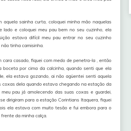
 aquela sainha curta, coloquei minha mão naquelas
de lado e coloquei meu pau bem no seu cuzinho, ela
ção estava difícil meu pau entrar no seu cuzinho
não tinha camisinha.
 cara casado, fiquei com medo de penetra-la , então
a boceta por cima da calcinha, quando senti que ela
e, ela estava gozando, ai não agüentei senti aquela
s coxas dela quando estava chegando na estação da
rei meu pau já amolecendo das suas coxas e guardei,
 dirigiram para a estação Corintians Itaquera, fiquei
pois ela estava com muito tesão e fui embora para o
frente da minha calça.