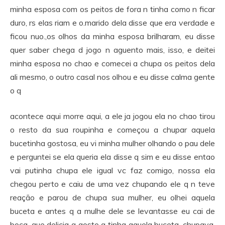
minha esposa com os peitos de fora n tinha como n ficar
duro, rs elas riam e o.marido dela disse que era verdade e
ficou nuo.,os olhos da minha esposa brilharam, eu disse
quer saber chega d jogo n aguento mais, isso, e deitei
minha esposa no chao e comecei a chupa os peitos dela
ali mesmo, o outro casal nos olhou e eu disse calma gente
o q
acontece aqui morre aqui, a ele ja jogou ela no chao tirou
o resto da sua roupinha e começou a chupar aquela
bucetinha gostosa, eu vi minha mulher olhando o pau dele
e perguntei se ela queria ela disse q sim e eu disse entao
vai putinha chupa ele igual vc faz comigo, nossa ela
chegou perto e caiu de uma vez chupando ele q n teve
reação e parou de chupa sua mulher, eu olhei aquela
buceta e antes q a mulhe dele se levantasse eu cai de
boca, que delicia q gosto q tinha aquela buceta, chupava,