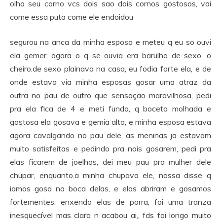
olha seu corno vcs dois sao dois cornos gostosos, vai
come essa puta come ele endoidou
segurou na anca da minha esposa e meteu q eu so ouvi
ela gemer, agora o q se ouvia era barulho de sexo, o
cheiro.de sexo plainava na casa, eu fodia forte ela, e de
onde estava via minha esposas gosar uma atraz da
outra no pau de outro que sensação maravilhosa, pedi
pra ela fica de 4 e meti fundo, q boceta molhada e
gostosa ela gosava e gemia alto, e minha esposa estava
agora cavalgando no pau dele, as meninas ja estavam
muito satisfeitas e pedindo pra nois gosarem, pedi pra
elas ficarem de joelhos, dei meu pau pra mulher dele
chupar, enquanto.a minha chupava ele, nossa disse q
iamos gosa na boca delas, e elas abriram e gosamos
fortementes, enxendo elas de porra, foi uma tranza
inesquecível mas claro n acabou ai,, fds foi longo muito