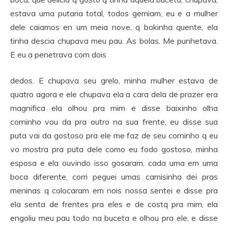
estava uma putaria total, todos gemiam, eu e a mulher
dele caiamos en um meia nove, q bokinha quente, ela
tinha descia chupava meu pau. As bolas. Me punhetava.
E eu a penetrava com dois
dedos. E chupava seu grelo, minha mulher estava de
quatro agora e ele chupava ela a cara dela de prazer era
magnifica ela olhou pra mim e disse baixinho olha
corninho vou da pra outro na sua frente, eu disse sua
puta vai da gostoso pra ele me faz de seu corninho q eu
vo mostra pra puta dele como eu fodo gostoso, minha
esposa e ela ouvindo isso gosaram, cada uma em uma
boca diferente, corri peguei umas camisinha dei pras
meninas q colocaram em nois nossa sentei e disse pra
ela senta de frentes pra eles e de costq pra mim, ela
engoliu meu pau todo na buceta e olhou pra ele, e disse