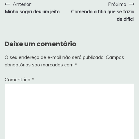
Navegação
Anterior:
Próximo
Minha sogra deu um jeito
Comendo a titia que se fazia
de
de dificil
Post
Deixe um comentário
O seu endereço de e-mail não será publicado.
Campos
obrigatórios são marcados com
*
Comentário
*