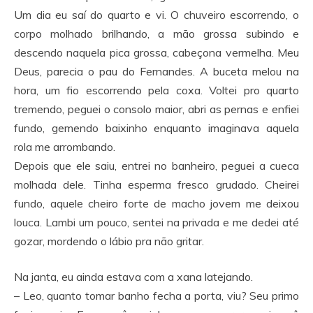
Um dia eu saí do quarto e vi. O chuveiro escorrendo, o
corpo molhado brilhando, a mão grossa subindo e
descendo naquela pica grossa, cabeçona vermelha. Meu
Deus, parecia o pau do Fernandes. A buceta melou na
hora, um fio escorrendo pela coxa. Voltei pro quarto
tremendo, peguei o consolo maior, abri as pernas e enfiei
fundo, gemendo baixinho enquanto imaginava aquela
rola me arrombando.
Depois que ele saiu, entrei no banheiro, peguei a cueca
molhada dele. Tinha esperma fresco grudado. Cheirei
fundo, aquele cheiro forte de macho jovem me deixou
louca. Lambi um pouco, sentei na privada e me dedei até
gozar, mordendo o lábio pra não gritar.
Na janta, eu ainda estava com a xana latejando.
– Leo, quanto tomar banho fecha a porta, viu? Seu primo