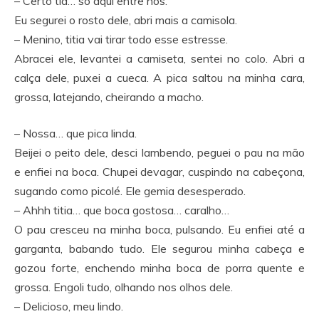
– Certo tia… só aqui entre nós.
Eu segurei o rosto dele, abri mais a camisola.
– Menino, titia vai tirar todo esse estresse.
Abracei ele, levantei a camiseta, sentei no colo. Abri a
calça dele, puxei a cueca. A pica saltou na minha cara,
grossa, latejando, cheirando a macho.
– Nossa… que pica linda.
Beijei o peito dele, desci lambendo, peguei o pau na mão
e enfiei na boca. Chupei devagar, cuspindo na cabeçona,
sugando como picolé. Ele gemia desesperado.
– Ahhh titia… que boca gostosa… caralho…
O pau cresceu na minha boca, pulsando. Eu enfiei até a
garganta, babando tudo. Ele segurou minha cabeça e
gozou forte, enchendo minha boca de porra quente e
grossa. Engoli tudo, olhando nos olhos dele.
– Delicioso, meu lindo.