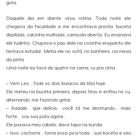
gota.
Daquele dia em diante virou rotina. Toda noite ele
chegava da faculdade e me encontrava pronta: buceta
depilada, calcinha molhada, camisola aberta. Eu ensinava
ele tudinho. Chupava o pau dele na cozinha enquanto ele
tentava estudar. Metia ele no sofá, no banheiro, na mesa
da janta.
Uma noite eu tava de quatro na cama, cu pra cima.
– Vem Leo… fode os dois buracos da titia hoje.
Ele meteu na buceta primeiro, depois tirou e enfiou no cu,
alternando, me fazendo gritar.
– Aaaaiiii… que delícia… você tá me destruindo… mais
forte… sou sua puta agora…
Ele puxava meu cabelo, dava tapa na bunda.
– Isso, cachorra… toma essa pica toda… sua buceta e seu