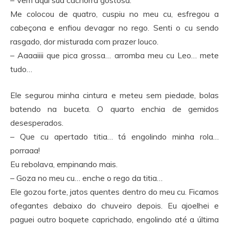
– Vem aqui sua cachorra gostosa.
Me colocou de quatro, cuspiu no meu cu, esfregou a
cabeçona e enfiou devagar no rego. Senti o cu sendo
rasgado, dor misturada com prazer louco.
– Aaaaiiii que pica grossa… arromba meu cu Leo… mete
tudo…
Ele segurou minha cintura e meteu sem piedade, bolas
batendo na buceta. O quarto enchia de gemidos
desesperados.
– Que cu apertado titia… tá engolindo minha rola…
porraaa!
Eu rebolava, empinando mais.
– Goza no meu cu… enche o rego da titia…
Ele gozou forte, jatos quentes dentro do meu cu. Ficamos
ofegantes debaixo do chuveiro depois. Eu ajoelhei e
paguei outro boquete caprichado, engolindo até a última