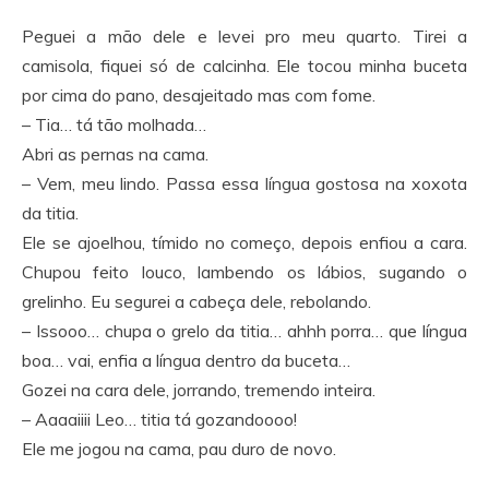
Peguei a mão dele e levei pro meu quarto. Tirei a
camisola, fiquei só de calcinha. Ele tocou minha buceta
por cima do pano, desajeitado mas com fome.
– Tia… tá tão molhada…
Abri as pernas na cama.
– Vem, meu lindo. Passa essa língua gostosa na xoxota
da titia.
Ele se ajoelhou, tímido no começo, depois enfiou a cara.
Chupou feito louco, lambendo os lábios, sugando o
grelinho. Eu segurei a cabeça dele, rebolando.
– Issooo… chupa o grelo da titia… ahhh porra… que língua
boa… vai, enfia a língua dentro da buceta…
Gozei na cara dele, jorrando, tremendo inteira.
– Aaaaiiii Leo… titia tá gozandoooo!
Ele me jogou na cama, pau duro de novo.