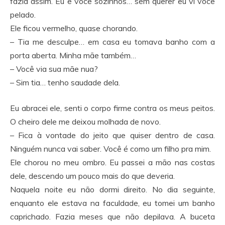
fazia assim. Eu e você sozinhos… sem querer eu vi você
pelado.
Ele ficou vermelho, quase chorando.
– Tia me desculpe… em casa eu tomava banho com a
porta aberta. Minha mãe também…
– Você via sua mãe nua?
– Sim tia… tenho saudade dela.
Eu abracei ele, senti o corpo firme contra os meus peitos.
O cheiro dele me deixou molhada de novo.
– Fica à vontade do jeito que quiser dentro de casa.
Ninguém nunca vai saber. Você é como um filho pra mim.
Ele chorou no meu ombro. Eu passei a mão nas costas
dele, descendo um pouco mais do que deveria.
Naquela noite eu não dormi direito. No dia seguinte,
enquanto ele estava na faculdade, eu tomei um banho
caprichado. Fazia meses que não depilava. A buceta