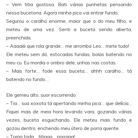
– Vem titia gostosa. Bati várias punhetas pensando
nessa bucetona. Agora minha pica vai entrar fundo.
Segurou o caralho enorme, maior que o do meu filho, e
meteu de uma vez. Senti a buceta sendo aberta,
preenchida.
– Aaaaiiii que rola grande… me arromba Leo… mete tudo!
Ele meteu sem dó, estocadas fundas, bolas batendo no
meu cu. Eu mordia o ombro dele, unhas nas costas.
– Mais forte… fode essa buceta… ahhh caralho… tá
batendo no fundo…
Ele gemeu alto, suor escorrendo.
– Tia… sua xoxota tá apertando minha pica… que delícia…
Fiquei mais de meia hora levando vara, gozando várias
vezes, buceta esguichando. Ele meteu mais fundo e
gozou dentro, enchendo meu útero de porra quente.
– Toma toda… titiaaa… porraaa!