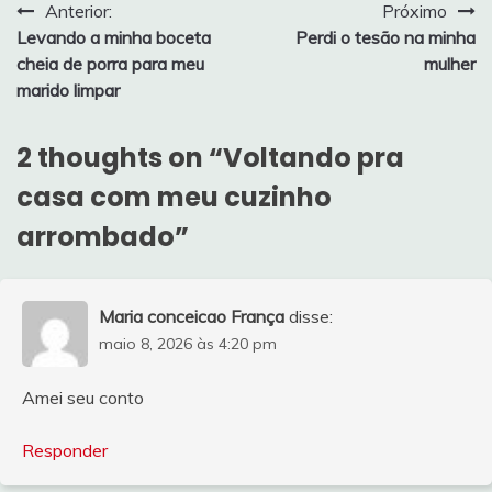
Navegação
Anterior:
Próximo
Levando a minha boceta
Perdi o tesão na minha
de
cheia de porra para meu
mulher
Post
marido limpar
2 thoughts on “
Voltando pra
casa com meu cuzinho
arrombado
”
Maria conceicao França
disse:
maio 8, 2026 às 4:20 pm
Amei seu conto
Responder