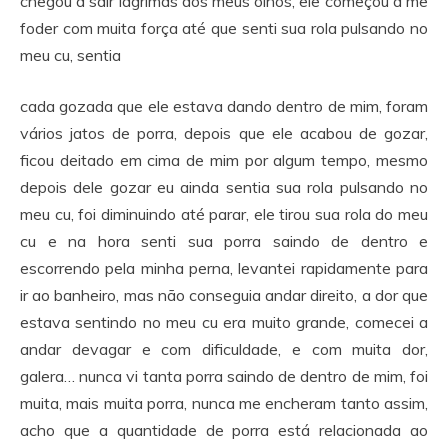
chegou a sair lagrimas dos meus olhos, ele começou a me
foder com muita força até que senti sua rola pulsando no
meu cu, sentia
cada gozada que ele estava dando dentro de mim, foram
vários jatos de porra, depois que ele acabou de gozar,
ficou deitado em cima de mim por algum tempo, mesmo
depois dele gozar eu ainda sentia sua rola pulsando no
meu cu, foi diminuindo até parar, ele tirou sua rola do meu
cu e na hora senti sua porra saindo de dentro e
escorrendo pela minha perna, levantei rapidamente para
ir ao banheiro, mas não conseguia andar direito, a dor que
estava sentindo no meu cu era muito grande, comecei a
andar devagar e com dificuldade, e com muita dor,
galera… nunca vi tanta porra saindo de dentro de mim, foi
muita, mais muita porra, nunca me encheram tanto assim,
acho que a quantidade de porra está relacionada ao