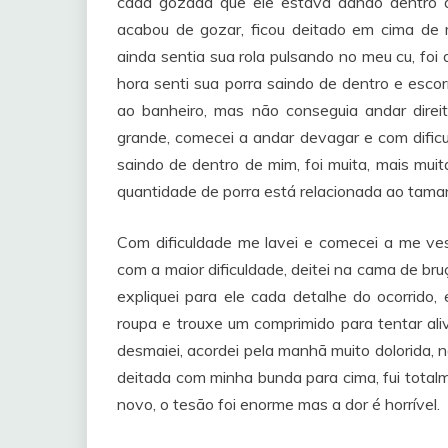
cada gozada que ele estava dando dentro de
acabou de gozar, ficou deitado em cima de
ainda sentia sua rola pulsando no meu cu, foi 
hora senti sua porra saindo de dentro e escor
ao banheiro, mas não conseguia andar direi
grande, comecei a andar devagar e com dificu
saindo de dentro de mim, foi muita, mais mui
quantidade de porra está relacionada ao tamanh
Com dificuldade me lavei e comecei a me ve
com a maior dificuldade, deitei na cama de bru
expliquei para ele cada detalhe do ocorrido,
roupa e trouxe um comprimido para tentar ali
desmaiei, acordei pela manhã muito dolorida, 
deitada com minha bunda para cima, fui totalm
novo, o tesão foi enorme mas a dor é horrível.