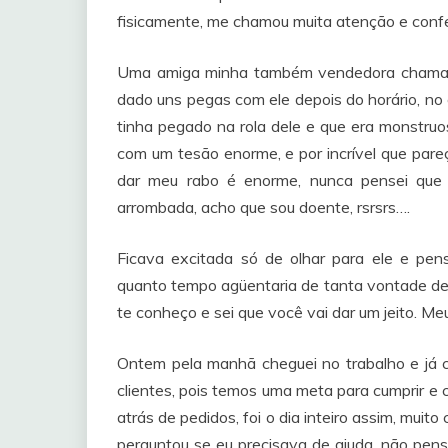
fisicamente, me chamou muita atenção e confe
Uma amiga minha também vendedora chamada
dado uns pegas com ele depois do horário, no 
tinha pegado na rola dele e que era monstruos
com um tesão enorme, e por incrível que par
dar meu rabo é enorme, nunca pensei que s
arrombada, acho que sou doente, rsrsrs….
Ficava excitada só de olhar para ele e pe
quanto tempo agüentaria de tanta vontade de d
te conheço e sei que você vai dar um jeito. 
Ontem pela manhã cheguei no trabalho e já c
clientes, pois temos uma meta para cumprir e 
atrás de pedidos, foi o dia inteiro assim, muit
perguntou se eu precisava de ajuda, não pense