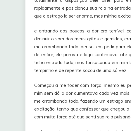
totalmente a disposição dele, olhei para e
rapidamente e posicionou sua rola na entrad
que o estrago ia ser enorme, mas minha excitaç
e entrando aos poucos, a dor era terrível, 
diminuir o som dos meus gritos e gemidos, era
me arrombando toda, pensei em pedir para ele
de enfiar, ele parava e logo continuava, até
tinha entrado tudo, mas foi socando em mim b
tempinho e de repente socou de uma só vez,
Começou a me foder com força, mesmo eu pedi
mim sem dó, a dor aumentava cada vez mais, gr
me arrombando toda, fazendo um estrago enor
excitação, tenho que confessar que chegou a 
com muita força até que senti sua rola pulsand