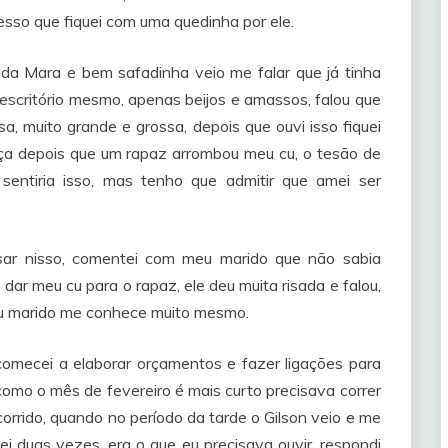
sso que fiquei com uma quedinha por ele.
 Mara e bem safadinha veio me falar que já tinha
escritório mesmo, apenas beijos e amassos, falou que
a, muito grande e grossa, depois que ouvi isso fiquei
eça depois que um rapaz arrombou meu cu, o tesão de
entiria isso, mas tenho que admitir que amei ser
nsar nisso, comentei com meu marido que não sabia
ar meu cu para o rapaz, ele deu muita risada e falou,
Meu marido me conhece muito mesmo.
omecei a elaborar orçamentos e fazer ligações para
como o mês de fevereiro é mais curto precisava correr
o corrido, quando no período da tarde o Gilson veio e me
i duas vezes, era o que eu precisava ouvir, respondi