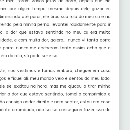
 mim, foram vários jatos de porra, depois que ele
 mim por algum tempo, mesmo depois dele gozar eu
diminuindo até parar, ele tirou sua rola do meu cu e na
rendo pela minha perna, levantei rapidamente para ir
to, a dor que estava sentindo no meu cu era muito
ldade, e com muita dor, galera… nunca vi tanta porra
ta porra, nunca me encheram tanto assim, acho que a
o da rola, só pode ser isso.
stir, nos vestimos e fomos embora, cheguei em casa
ços e fiquei ali, meu marido veio e sentou do meu lado,
 ele se excitou na hora, mas me ajudou a tirar minha
viar a dor que estava sentindo, tomei o comprimido e
não consigo andar direito e nem sentar, estou em casa
ente arrombada, não sei se conseguirei fazer isso de