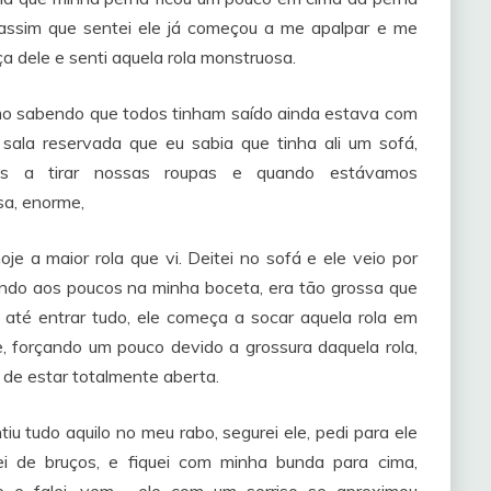
 assim que sentei ele já começou a me apalpar e me
ça dele e senti aquela rola monstruosa.
o sabendo que todos tinham saído ainda estava com
 sala reservada que eu sabia que tinha ali um sofá,
os a tirar nossas roupas e quando estávamos
sa, enorme,
je a maior rola que vi. Deitei no sofá e ele veio por
ando aos poucos na minha boceta, era tão grossa que
 até entrar tudo, ele começa a socar aquela rola em
, forçando um pouco devido a grossura daquela rola,
de estar totalmente aberta.
u tudo aquilo no meu rabo, segurei ele, pedi para ele
rei de bruços, e fiquei com minha bunda para cima,