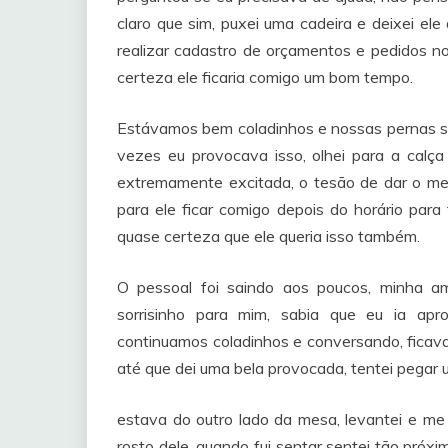
claro que sim, puxei uma cadeira e deixei el
realizar cadastro de orçamentos e pedidos n
certeza ele ficaria comigo um bom tempo.
Estávamos bem coladinhos e nossas pernas 
vezes eu provocava isso, olhei para a calça
extremamente excitada, o tesão de dar o me
para ele ficar comigo depois do horário para
quase certeza que ele queria isso também.
O pessoal foi saindo aos poucos, minha 
sorrisinho para mim, sabia que eu ia ap
continuamos coladinhos e conversando, ficav
até que dei uma bela provocada, tentei pega
estava do outro lado da mesa, levantei e me
rosto dele, quando fui sentar sentei tão pró