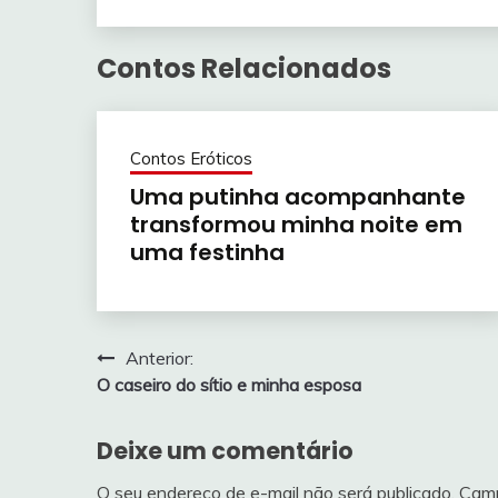
Contos Relacionados
Contos Eróticos
Uma putinha acompanhante
transformou minha noite em
uma festinha
Navegação
Anterior:
O caseiro do sítio e minha esposa
de
Post
Deixe um comentário
O seu endereço de e-mail não será publicado.
Camp