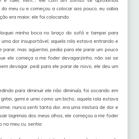
le e falei, vem…. ele com um sorriso se aproximou
a do meu cu e começou a colocar aos pouco, eu sabia
ão era maior, ele foi colocando
coloquei minha boca no braço do sofá e tampei para
 uma dor insuportável, aquela rola estava entrando e
 parar, mas agüentei, pedia para ele parar um pouco
 que ele começa a me foder devagarzinho, não sei se
em devagar, pedi para ele parar de novo, ele deu um
ndo para diminuir ele não diminuía, foi socando em
itei, gemi e urrei como um bicho, aquela rola estava
me, nunca senti tanta dor, era uma mistura de dor e
sair lagrimas dos meus olhos, ele começou a me foder
o no meu cu, sentia