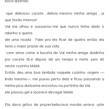
boca dizendo:
-que delicioso cacete….delicia mesmo minha amiga …ui
que tesão intenso!
Val me olhou e sussurrou-me que nunca tinha dado o
rabinho e queria .
dei uma risada . Falei pra ela ficar de quatro então ela
teria o maior prazer de sua vida.
-vem amor come a buceta da Val minha amiga doidinha
por cacete tb.e depois dá um tempo e mete sem dó
neste cuzinho kkkkk
Então deu uma boa lambida naquele cuzinho virgem —
lindo mesmo—, me puxou perto dela e ficou passando a
minha pica duríssima encostou na portinha da Val .
ele passou gel e laceava devagar kkkkk
Ela dava gritos de prazer.beliscava mordia urrava -põe