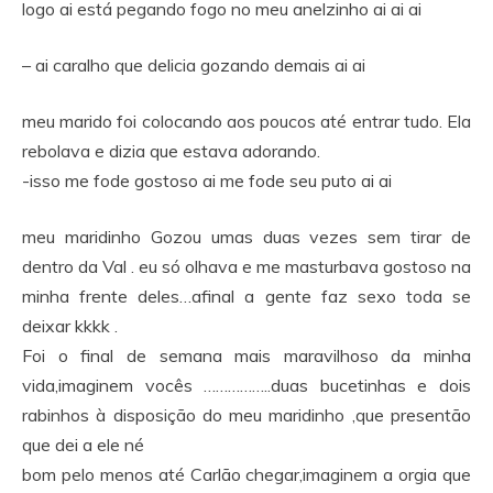
logo ai está pegando fogo no meu anelzinho ai ai ai
– ai caralho que delicia gozando demais ai ai
meu marido foi colocando aos poucos até entrar tudo. Ela
rebolava e dizia que estava adorando.
-isso me fode gostoso ai me fode seu puto ai ai
meu maridinho Gozou umas duas vezes sem tirar de
dentro da Val . eu só olhava e me masturbava gostoso na
minha frente deles…afinal a gente faz sexo toda se
deixar kkkk .
Foi o final de semana mais maravilhoso da minha
vida,imaginem vocês ……………..duas bucetinhas e dois
rabinhos à disposição do meu maridinho ,que presentão
que dei a ele né
bom pelo menos até Carlão chegar,imaginem a orgia que