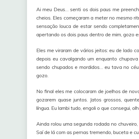
Ai meu Deus… senti os dois paus me preen
cheios. Eles começaram a meter no mesmo ritm
sensação louca de estar sendo completament
apertando os dois paus dentro de mim, gozo e
Eles me viraram de vários jeitos: eu de lado 
depois eu cavalgando um enquanto chupava 
sendo chupados e mordidos… eu tava no céu.
gozo.
No final eles me colocaram de joelhos de novo,
gozarem quase juntos. Jatos grossos, quent
língua. Eu lambi tudo, engoli o que consegui, ol
Ainda rolou uma segunda rodada no chuveiro,
Saí de lá com as pernas tremendo, buceta e cu