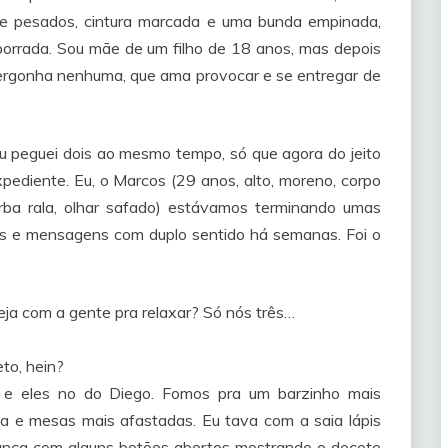
 e pesados, cintura marcada e uma bunda empinada,
porrada. Sou mãe de um filho de 18 anos, mas depois
vergonha nenhuma, que ama provocar e se entregar de
u peguei dois ao mesmo tempo, só que agora do jeito
xpediente. Eu, o Marcos (29 anos, alto, moreno, corpo
arba rala, olhar safado) estávamos terminando umas
ares e mensagens com duplo sentido há semanas. Foi o
eja com a gente pra relaxar? Só nós três…
to, hein?
o e eles no do Diego. Fomos pra um barzinho mais
oa e mesas mais afastadas. Eu tava com a saia lápis
branca com alguns botões abertos mostrando o decote