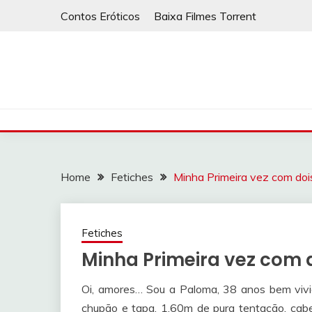
Skip
Contos Eróticos
Baixa Filmes Torrent
to
content
Home
Fetiches
Minha Primeira vez com do
Fetiches
Minha Primeira vez com
Oi, amores… Sou a Paloma, 38 anos bem vivid
chupão e tapa, 1,60m de pura tentação, cabel