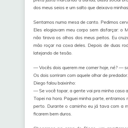
dos meus seios e um salto que deixava minhas
Sentamos numa mesa de canto. Pedimos cervej
Eles elogiavam meu corpo sem disfarçar: o M
não tirava os olhos dos meus peitos. Eu cru
mão roçar na coxa deles. Depois de duas rod
latejando de tesão.
— Vocês dois querem me comer hoje, né? — sol
Os dois sorriram com aquele olhar de predado
Diego falou baixinho:
— Se você topar, a gente vai pra minha casa a
Topei na hora. Paguei minha parte, entramos 
perto. Durante o caminho eu já tava com a m
ficarem bem duros.