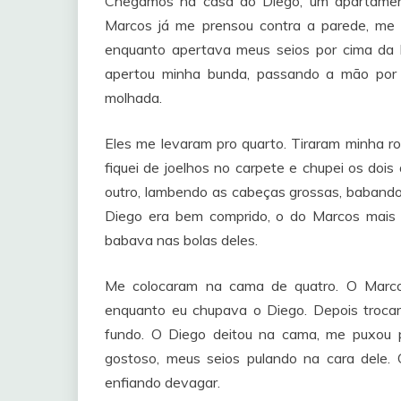
Chegamos na casa do Diego, um apartamen
Marcos já me prensou contra a parede, me 
enquanto apertava meus seios por cima da b
apertou minha bunda, passando a mão por
molhada.
Eles me levaram pro quarto. Tiraram minha ro
fiquei de joelhos no carpete e chupei os do
outro, lambendo as cabeças grossas, babando
Diego era bem comprido, o do Marcos mais 
babava nas bolas deles.
Me colocaram na cama de quatro. O Marco
enquanto eu chupava o Diego. Depois troca
fundo. O Diego deitou na cama, me puxou p
gostoso, meus seios pulando na cara dele.
enfiando devagar.