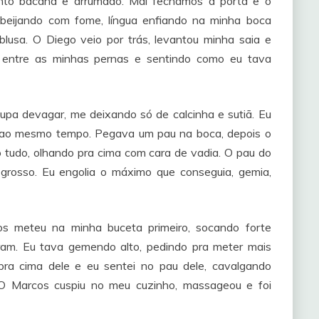
to bacana e arrumado. Mal fechamos a porta e o
beijando com fome, língua enfiando na minha boca
lusa. O Diego veio por trás, levantou minha saia e
 entre as minhas pernas e sentindo como eu tava
upa devagar, me deixando só de calcinha e sutiã. Eu
is ao mesmo tempo. Pegava um pau na boca, depois o
 tudo, olhando pra cima com cara de vadia. O pau do
grosso. Eu engolia o máximo que conseguia, gemia,
s meteu na minha buceta primeiro, socando forte
ram. Eu tava gemendo alto, pedindo pra meter mais
ra cima dele e eu sentei no pau dele, cavalgando
 O Marcos cuspiu no meu cuzinho, massageou e foi