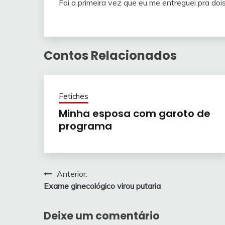
Foi a primeira vez que eu me entreguei pra do
Contos Relacionados
Fetiches
Minha esposa com garoto de
programa
Navegação
Anterior:
Exame ginecológico virou putaria
de
Post
Deixe um comentário