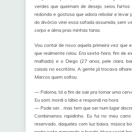
verdes que queimam de desejo, seios fartos
redonda e gostosa que adora rebolar e levar 
do divórcio virei essa safada assumida, sem 
corpo e alma pras minhas taras.
Vou contar de novo aquela primeira vez que e
que realmente rolou. Era sexta-feira, fim de e
malhado) e o Diego (27 anos, pele clara, b
coisas no escritório. A gente já trocava olh
Marcos quem soltou:
— Paloma, tá a fim de sair pra tomar uma cerv
Eu sorri, mordi o lábio e respondi na hora:
— Pode ser… mas tem que ser num lugar discre
Combinamos rapidinho. Eu fui no meu carr
reservado, daqueles com luz baixa, música b
preta justa marcando a bunda, blusa social 