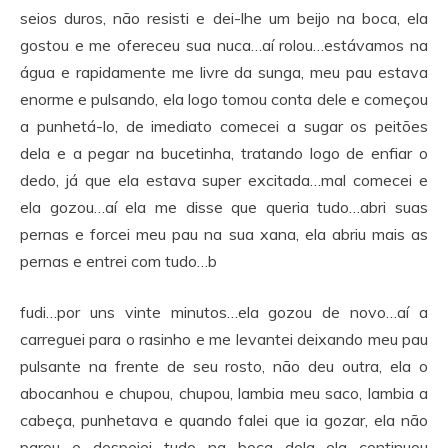
seios duros, não resisti e dei-lhe um beijo na boca, ela
gostou e me ofereceu sua nuca…aí rolou…estávamos na
água e rapidamente me livre da sunga, meu pau estava
enorme e pulsando, ela logo tomou conta dele e começou
a punhetá-lo, de imediato comecei a sugar os peitões
dela e a pegar na bucetinha, tratando logo de enfiar o
dedo, já que ela estava super excitada…mal comecei e
ela gozou…aí ela me disse que queria tudo…abri suas
pernas e forcei meu pau na sua xana, ela abriu mais as
pernas e entrei com tudo…b
fudi…por uns vinte minutos…ela gozou de novo…aí a
carreguei para o rasinho e me levantei deixando meu pau
pulsante na frente de seu rosto, não deu outra, ela o
abocanhou e chupou, chupou, lambia meu saco, lambia a
cabeça, punhetava e quando falei que ia gozar, ela não
parou e despejei tudo na boca dela…ela continuou