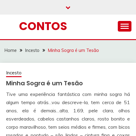
Skip
to
content
CONTOS
Home
Incesto
Minha Sogra é um Tesão
Incesto
Minha Sogra é um Tesão
Tive uma experiência fantástica com minha sogra há
algum tempo atrás…vou descreve-la, tem cerca de 51
anos, ela é demais…alta, 1.69, pele clara, olhos
esverdeados, cabelos castanhos claros, rosto bonito e
corpo maravilhoso, tem seios médios e firmes, com bicos
rosados e pontudo – são lindos – cintura fina e coxas