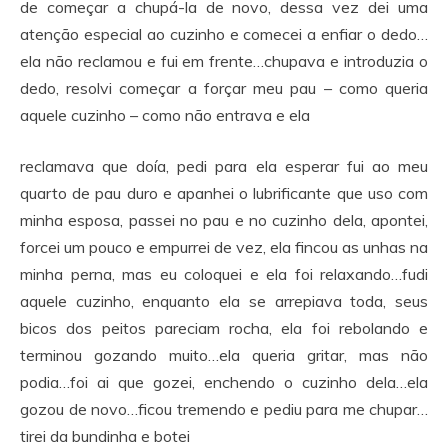
de começar a chupá-la de novo, dessa vez dei uma
atenção especial ao cuzinho e comecei a enfiar o dedo…
ela não reclamou e fui em frente…chupava e introduzia o
dedo, resolvi começar a forçar meu pau – como queria
aquele cuzinho – como não entrava e ela
reclamava que doía, pedi para ela esperar fui ao meu
quarto de pau duro e apanhei o lubrificante que uso com
minha esposa, passei no pau e no cuzinho dela, apontei,
forcei um pouco e empurrei de vez, ela fincou as unhas na
minha perna, mas eu coloquei e ela foi relaxando…fudi
aquele cuzinho, enquanto ela se arrepiava toda, seus
bicos dos peitos pareciam rocha, ela foi rebolando e
terminou gozando muito…ela queria gritar, mas não
podia…foi ai que gozei, enchendo o cuzinho dela…ela
gozou de novo…ficou tremendo e pediu para me chupar…
tirei da bundinha e botei