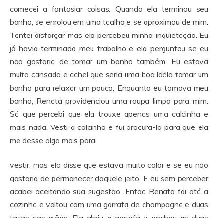
comecei a fantasiar coisas. Quando ela terminou seu
banho, se enrolou em uma toalha e se aproximou de mim.
Tentei disfarçar mas ela percebeu minha inquietação. Eu
já havia terminado meu trabalho e ela perguntou se eu
não gostaria de tomar um banho também. Eu estava
muito cansada e achei que seria uma boa idéia tomar um
banho para relaxar um pouco. Enquanto eu tomava meu
banho, Renata providenciou uma roupa limpa para mim.
Só que percebi que ela trouxe apenas uma calcinha e
mais nada. Vesti a calcinha e fui procura-la para que ela
me desse algo mais para
vestir, mas ela disse que estava muito calor e se eu não
gostaria de permanecer daquele jeito. E eu sem perceber
acabei aceitando sua sugestão. Então Renata foi até a
cozinha e voltou com uma garrafa de champagne e duas
taças nas mãos. Ela abriu a garrafa e encheu as duas