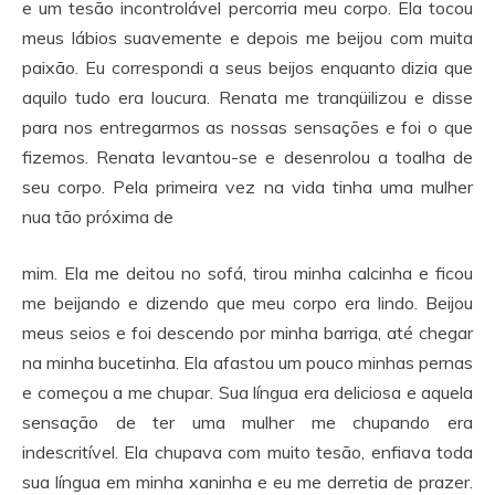
e um tesão incontrolável percorria meu corpo. Ela tocou
meus lábios suavemente e depois me beijou com muita
paixão. Eu correspondi a seus beijos enquanto dizia que
aquilo tudo era loucura. Renata me tranqüilizou e disse
para nos entregarmos as nossas sensações e foi o que
fizemos. Renata levantou-se e desenrolou a toalha de
seu corpo. Pela primeira vez na vida tinha uma mulher
nua tão próxima de
mim. Ela me deitou no sofá, tirou minha calcinha e ficou
me beijando e dizendo que meu corpo era lindo. Beijou
meus seios e foi descendo por minha barriga, até chegar
na minha bucetinha. Ela afastou um pouco minhas pernas
e começou a me chupar. Sua língua era deliciosa e aquela
sensação de ter uma mulher me chupando era
indescritível. Ela chupava com muito tesão, enfiava toda
sua língua em minha xaninha e eu me derretia de prazer.